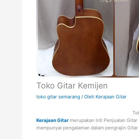
Toko Gitar Kemijen
toko gitar semarang
/ Oleh
Kerajaan Gitar
Tok
Kerajaan Gitar
merupakan Inti Penjualan Gitar
mempunyai pengalaman dalam pengrajin Gitar 