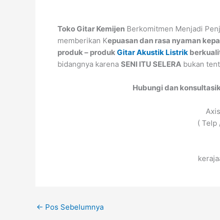
Toko Gitar Kemijen
Berkomitmen Menjadi Penj
memberikan K
epuasan dan rasa nyaman kepa
produk – produk
Gitar Akustik Listrik
berkuali
bidangnya karena
SENI ITU SELERA
bukan tent
Hubungi dan konsultasi
Axi
( Telp
keraj
←
Pos Sebelumnya