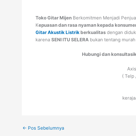
Toko Gitar Mijen
Berkomitmen Menjadi Penjual
K
epuasan dan rasa nyaman kepada konsumen
Gitar Akustik Listrik
berkualitas
dengan diduk
karena
SENI ITU SELERA
bukan tentang murah a
Hubungi dan konsultasi
Axi
( Telp
keraj
←
Pos Sebelumnya