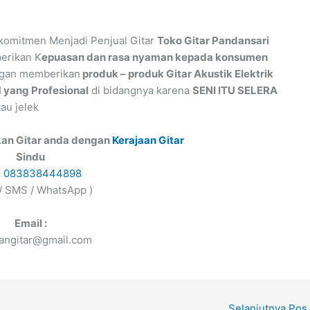
omitmen Menjadi Penjual Gitar
Toko Gitar Pandansari
erikan K
epuasan dan rasa nyaman kepada konsumen
gan memberikan
produk – produk Gitar Akustik Elektrik
yang Profesional
di bidangnya karena
SENI ITU SELERA
au jelek
kan Gitar anda dengan
Kerajaan Gitar
Sindu
s
083838444898
 / SMS / WhatsApp )
Email :
aangitar@gmail.com
Selanjutnya Pos