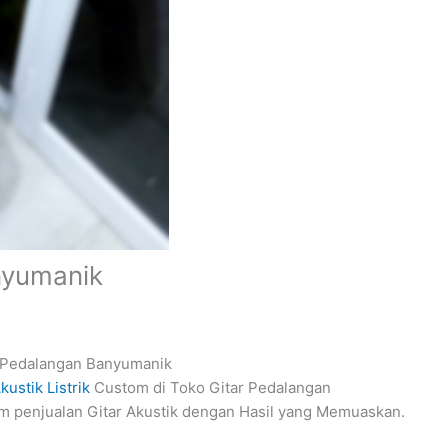
nyumanik
 Pedalangan Banyumanik
kustik Listrik
Custom di Toko Gitar Pedalangan
 penjualan Gitar Akustik dengan Hasil yang Memuaskan.