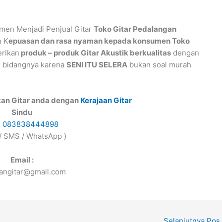
men Menjadi Penjual Gitar
Toko Gitar Pedalangan
n K
epuasan dan rasa nyaman kepada konsumen Toko
rikan
produk – produk Gitar Akustik berkualitas
dengan
 bidangnya karena
SENI ITU SELERA
bukan soal murah
kan Gitar anda dengan
Kerajaan Gitar
Sindu
s
083838444898
 / SMS / WhatsApp )
Email :
aangitar@gmail.com
Selanjutnya Pos