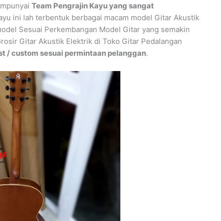
mempunyai
Team Pengrajin Kayu yang sangat
kayu ini lah terbentuk berbagai macam model Gitar Akustik
m model Sesuai Perkembangan Model Gitar yang semakin
sir Gitar Akustik Elektrik di Toko Gitar Pedalangan
t / custom sesuai permintaan pelanggan
.