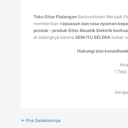
Toko Gitar Plalangan
Berkomitmen Menjadi Pe
memberikan K
epuasan dan rasa nyaman kepa
produk – produk Gitar Akustik Elektrik berkua
di bidangnya karena
SENI ITU SELERA
bukan so
Hubungi dan konsultasi
Axi
( Telp
keraj
←
Pos Sebelumnya